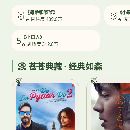
《海蒂和爷爷》
《小
🥇
🥈
🔥 周热度 489.6万
🔥 周
《小妇人》
5
🔥 周热度 312.8万
📀 苍苍典藏 · 经典如森