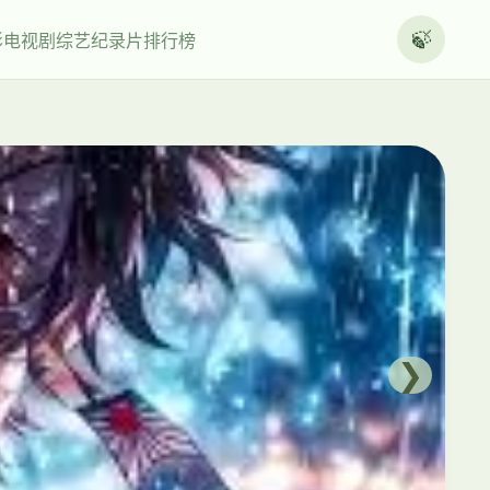
🍃
影
电视剧
综艺
纪录片
排行榜
❯