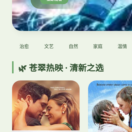
治愈
文艺
自然
家庭
温情
🌿 苍翠热映 · 清新之选