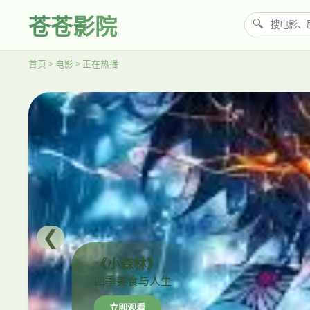
苍苍影院
首页 > 电影 > 正在热播
❮
《小森林》
四季美食与人生
立即观看