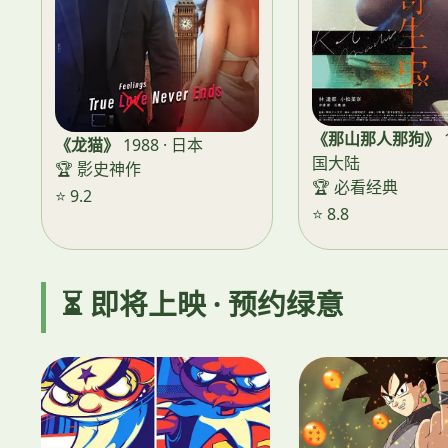
《那山那人那狗》
《龙猫》
1988 · 日本
国大陆
🏆 影史神作
🏆 必看经典
⭐ 9.2
⭐ 8.8
⏳ 即将上映 · 预约绿意