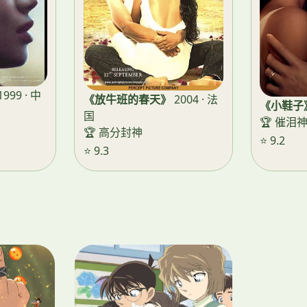
1999 · 中
《放牛班的春天》
2004 · 法
《小鞋子
国
🏆 催泪
🏆 高分封神
⭐ 9.2
⭐ 9.3