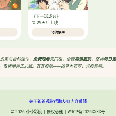
《下一球成名》
📅 29天后上映
预约提醒
愈系与自然佳作，
免费观看
无门槛，全程
高清画质
，坚持
每日更
，敬请期待正式版。苍苍影院——如草木苍翠，光影常新。
关于苍苍
观影帮助
友链
内容反馈
© 2026 苍苍影院 | 侵权必删 | 沪ICP备2026XXXX号